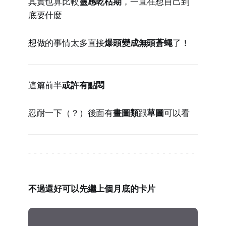
其實也算比較
靈感乾枯期
，一直在想自己到
底要什麼
想做的事情太多直接
爆頭變成無頭蒼蠅
了！
這篇前半
或許有點悶
忍耐一下（？）後面有
畫圖類
跟
草圖
可以看
不過還好可以先繼上個月底的卡片